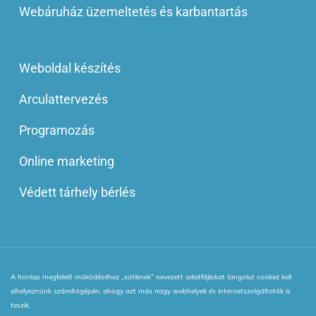
Webáruház üzemeltetés és karbantartás
Weboldal készítés
Arculattervezés
Programozás
Online marketing
Védett tárhely bérlés
A honlap megfelelő működéséhez „sütiknek” nevezett adatfájlokat (angolul: cookie) kell
© 2013 - 2025 | Minden jog fenntartva! | Webinside Style Kft.
elhelyeznünk számítógépén, ahogy azt más nagy webhelyek és internetszolgáltatók is
|
Adatkezelési Irányelv
|
ÁSZF
|
VIP blog tagság ÁSZF
|
teszik.