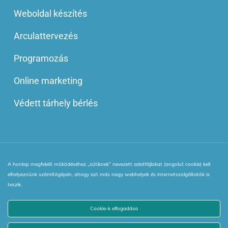
Weboldal készítés
Arculattervezés
Programozás
Online marketing
Védett tárhely bérlés
A honlap megfelelő működéséhez „sütiknek” nevezett adatfájlokat (angolul: cookie) kell
© 2013 - 2025 | Minden jog fenntartva! | Webinside Style Kft.
elhelyeznünk számítógépén, ahogy azt más nagy webhelyek és internetszolgáltatók is
|
Adatkezelési Irányelv
|
ÁSZF
|
VIP blog tagság ÁSZF
|
teszik.
netPR.hu
Cookie-k elfogadása
facebook
youtube
instagram