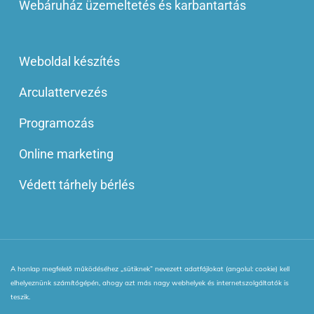
Webáruház üzemeltetés és karbantartás
Weboldal készítés
Arculattervezés
Programozás
Online marketing
Védett tárhely bérlés
A honlap megfelelő működéséhez „sütiknek” nevezett adatfájlokat (angolul: cookie) kell
© 2013 - 2025 | Minden jog fenntartva! | Webinside Style Kft.
elhelyeznünk számítógépén, ahogy azt más nagy webhelyek és internetszolgáltatók is
|
Adatkezelési Irányelv
|
ÁSZF
|
VIP blog tagság ÁSZF
|
teszik.
netPR.hu