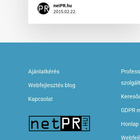
netPR.hu
2015.02.22.
Ajánlatkérés
Profess
szolgál
Webfejlesztés blog
Keresőo
Kapcsolat
GDPR m
Honlap 
Webfejl