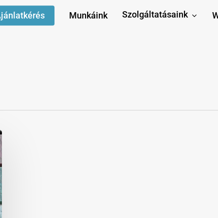
Szolgáltatásaink
jánlatkérés
Munkáink
W