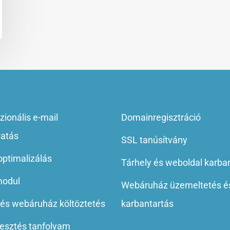
zionális e-mail
Domainregisztráció
tatás
SSL tanúsítvány
ptimalizálás
Tárhely és weboldal karba
odul
Webáruház üzemeltetés é
és webáruház költöztetés
karbantartás
esztés tanfolyam