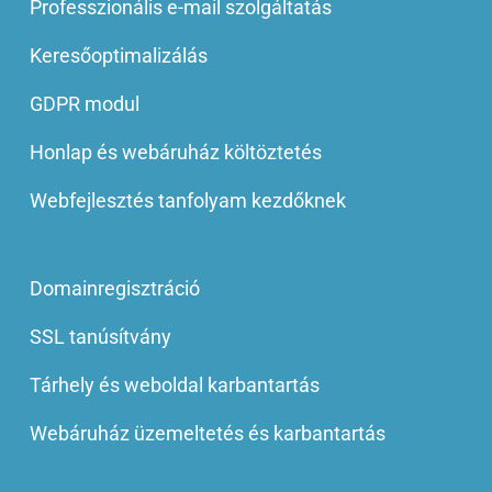
Professzionális e-mail szolgáltatás
Keresőoptimalizálás
GDPR modul
Honlap és webáruház költöztetés
Webfejlesztés tanfolyam kezdőknek
Domainregisztráció
SSL tanúsítvány
Tárhely és weboldal karbantartás
Webáruház üzemeltetés és karbantartás