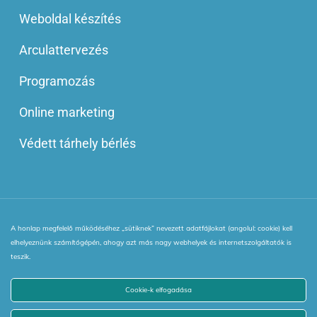
Weboldal készítés
Arculattervezés
Programozás
Online marketing
Védett tárhely bérlés
A honlap megfelelő működéséhez „sütiknek” nevezett adatfájlokat (angolul: cookie) kell
© 2013 - 2025 | Minden jog fenntartva! | Webinside Style Kft.
elhelyeznünk számítógépén, ahogy azt más nagy webhelyek és internetszolgáltatók is
|
Adatkezelési Irányelv
|
ÁSZF
|
VIP blog tagság ÁSZF
|
teszik.
netPR.hu
Cookie-k elfogadása
facebook
youtube
instagram