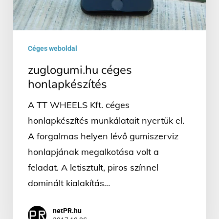
Céges weboldal
zuglogumi.hu céges
honlapkészítés
A TT WHEELS Kft. céges
honlapkészítés munkálatait nyertük el.
A forgalmas helyen lévő gumiszerviz
honlapjának megalkotása volt a
feladat. A letisztult, piros színnel
dominált kialakítás…
netPR.hu