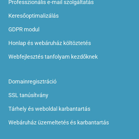
Professzionális e-mail szolgáltatás
Keresőoptimalizálás
GDPR modul
Honlap és webáruház költöztetés
Webfejlesztés tanfolyam kezdőknek
Domainregisztráció
SSL tanúsítvány
Tárhely és weboldal karbantartás
Webáruház üzemeltetés és karbantartás