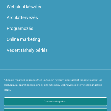
Weboldal készítés
Arculattervezés
Programozás
Online marketing
Védett tárhely bérlés
A honlap megfelelő működéséhez „sütiknek” nevezett adatfájlokat (angolul: cookie) kell
© 2013 - 2025 | Minden jog fenntartva! | Webinside Style Kft.
elhelyeznünk számítógépén, ahogy azt más nagy webhelyek és internetszolgáltatók is
|
Adatkezelési Irányelv
|
ÁSZF
|
VIP blog tagság ÁSZF
|
teszik.
netPR.hu
Cookie-k elfogadása
facebook
youtube
instagram