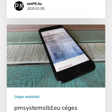
netPR.hu
2020.01.05.
pmsystemsltd.eu
céges
weblap
készítés
Céges weboldal
pmsystemsltd.eu céges