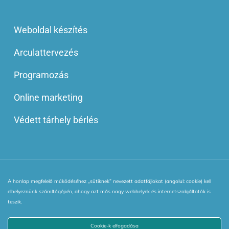
Weboldal készítés
Arculattervezés
Programozás
Online marketing
Védett tárhely bérlés
A honlap megfelelő működéséhez „sütiknek” nevezett adatfájlokat (angolul: cookie) kell
© 2013 - 2025 | Minden jog fenntartva! | Webinside Style Kft.
elhelyeznünk számítógépén, ahogy azt más nagy webhelyek és internetszolgáltatók is
|
Adatkezelési Irányelv
|
ÁSZF
|
VIP blog tagság ÁSZF
|
teszik.
netPR.hu
Cookie-k elfogadása