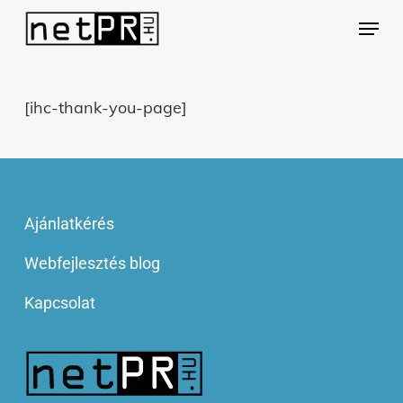
Skip
Menu
to
main
content
[ihc-thank-you-page]
Ajánlatkérés
Webfejlesztés blog
Kapcsolat