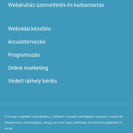
Webáruház üzemeltetés és karbantartás
Weboldal készítés
Arculattervezés
Programozás
Online marketing
Védett tárhely bérlés
A honlap megfelelő működéséhez „sütiknek” nevezett adatfájlokat (angolul: cookie) kell
© 2013 - 2025 | Minden jog fenntartva! | Webinside Style Kft.
elhelyeznünk számítógépén, ahogy azt más nagy webhelyek és internetszolgáltatók is
|
Adatkezelési Irányelv
|
ÁSZF
|
VIP blog tagság ÁSZF
|
teszik.