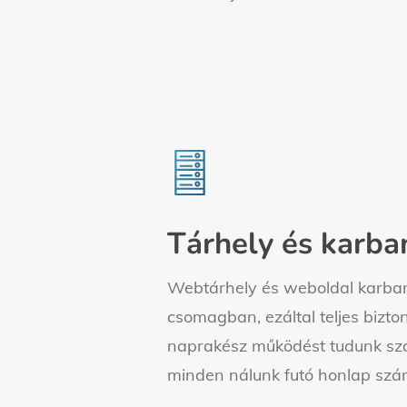
Learn
more
Tárhely és karba
Webtárhely és weboldal karba
csomagban, ezáltal teljes bizto
naprakész működést tudunk sza
minden nálunk futó honlap szá