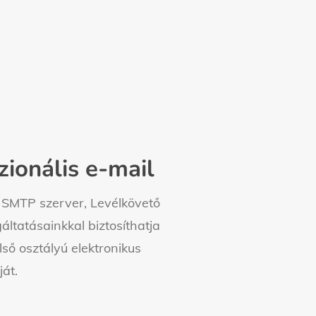
zionális e-mail
, SMTP szerver, Levélkövető
áltatásainkkal biztosíthatja
lső osztályú elektronikus
át.