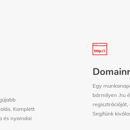
Learn
more
Domainr
Egy munkanapos
bármilyen .hu 
egújabb
regisztrációját,
dolás. Komplett
Segítünk kivála
ra és nyomdai