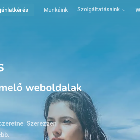
Szolgáltatásaink
jánlatkérés
Munkáink
W
s
ermelő weboldalak
 szeretne. Szerezzen
ebb.