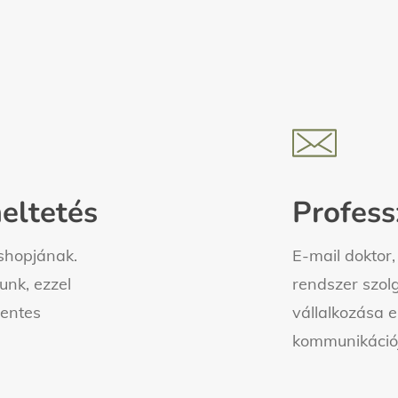
Learn
more
eltetés
Profess
shopjának.
E-mail doktor
unk, ezzel
rendszer szolg
mentes
vállalkozása e
kommunikációj