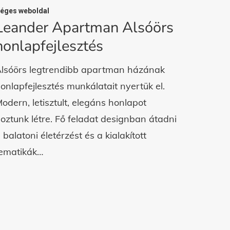
éges weboldal
Leander Apartman Alsóörs
honlapfejlesztés
lsóörs legtrendibb apartman házának
onlapfejlesztés munkálatait nyertük el.
odern, letisztult, elegáns honlapot
oztunk létre. Fő feladat designban átadni
 balatoni életérzést és a kialakított
ematikák…