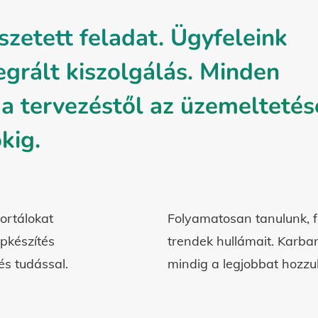
szetett feladat. Ügyfeleink
egrált kiszolgálás. Minden
 a tervezéstől az üzemelteté
kig.
ortálokat
Folyamatosan tanulunk, f
apkészítés
trendek hullámait. Karba
és tudással.
mindig a legjobbat hozzuk 