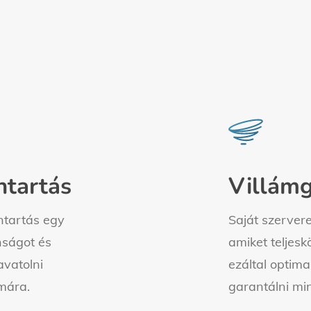
Learn
more
ntartás
Villám
ntartás egy
Saját szervere
nságot és
amiket teljesk
vatolni
ezáltal optima
mára.
garantálni m