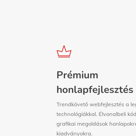
Learn
more
Prémium
honlapfejlesztés
Trendkövető webfejlesztés a l
technológiákkal. Élvonalbeli kó
grafikai megoldások honlapok
kiadványokra.