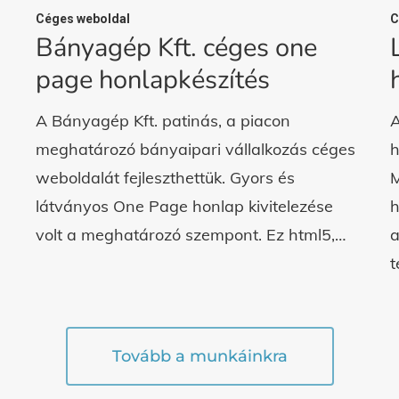
Céges weboldal
C
Bányagép Kft. céges one
page honlapkészítés
A Bányagép Kft. patinás, a piacon
A
meghatározó bányaipari vállalkozás céges
h
weboldalát fejleszthettük. Gyors és
M
látványos One Page honlap kivitelezése
h
volt a meghatározó szempont. Ez html5,…
a
t
Tovább a munkáinkra