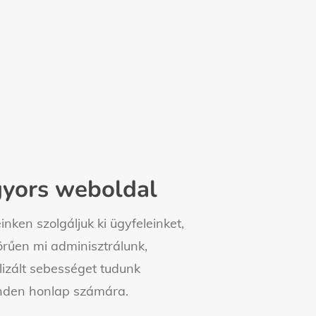
gyors weboldal
inken szolgáljuk ki ügyfeleinket,
örűen mi adminisztrálunk,
lizált sebességet tudunk
inden honlap számára.