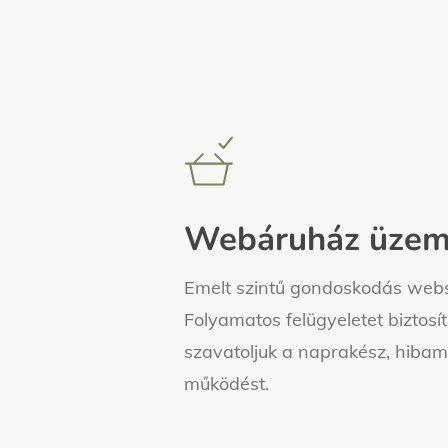
Learn
more
Webáruház üzem
Emelt szintű gondoskodás web
Folyamatos felügyeletet biztosít
szavatoljuk a naprakész, hiba
működést.