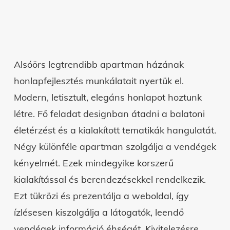
Alsóörs legtrendibb apartman házának
honlapfejlesztés munkálatait nyertük el.
Modern, letisztult, elegáns honlapot hoztunk
létre. Fő feladat designban átadni a balatoni
életérzést és a kialakított tematikák hangulatát.
Négy különféle apartman szolgálja a vendégek
kényelmét. Ezek mindegyike korszerű
kialakítással és berendezésekkel rendelkezik.
Ezt tükrözi és prezentálja a weboldal, így
ízlésesen kiszolgálja a látogatók, leendő
vendégek információ éhségét. Kivitelezésre