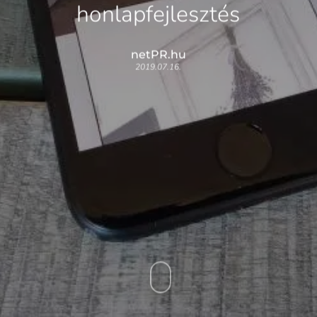
honlapfejlesztés
netPR.hu
2019.07.16.