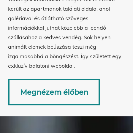
került az apartmanok találati oldala, ahol
galériával és átlátható szöveges
információkkal juthat közelebb a leendő
szállásához a kedves vendég. Sok helyen
animált elemek beúszása teszi még
izgalmasabbá a böngészést. Így született egy
exkluzív balatoni weboldal.
Megnézem élőben
Megnézem élőben