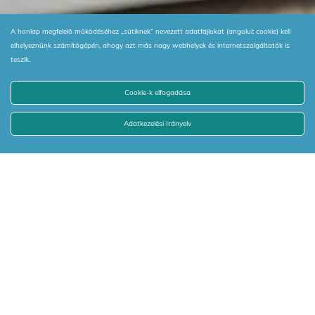
A honlap megfelelő működéséhez „sütiknek” nevezett adatfájlokat (angolul: cookie) kell
elhelyeznünk számítógépén, ahogy azt más nagy webhelyek és internetszolgáltatók is
teszik.
Cookie-k elfogadása
Adatkezelési Irányelv