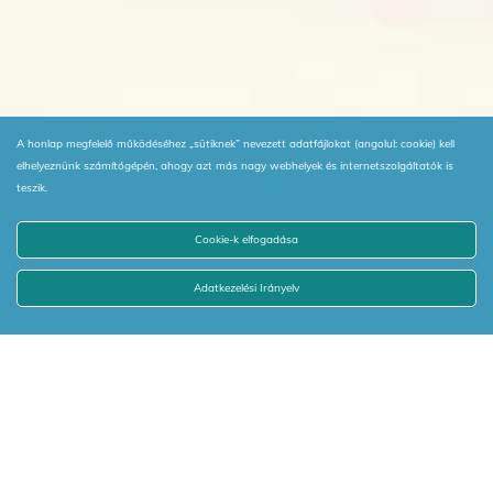
A honlap megfelelő működéséhez „sütiknek” nevezett adatfájlokat (angolul: cookie) kell
elhelyeznünk számítógépén, ahogy azt más nagy webhelyek és internetszolgáltatók is
teszik.
Cookie-k elfogadása
Adatkezelési Irányelv