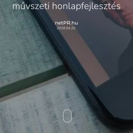
művszeti honlapfejlesztés
netPR.hu
2018.04.20.