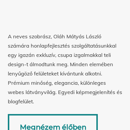
A neves szobrász, Oláh Mátyás László
számára honlapfejlesztés szolgáltatásunkkal
egy igazán exkluzív, csupa izgalmakkal teli
design-t álmodtunk meg. Minden elemében
lenyűgöző felületeket kívántunk alkotni.
Prémium minőség, elegancia, különleges
webes látványvilág. Egyedi képmegjelenítés és
blogfelület.
Megnézem élőben
Megnézem élőben