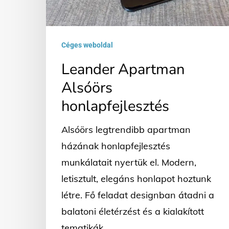
Céges weboldal
Leander Apartman
Alsóörs
honlapfejlesztés
Alsóörs legtrendibb apartman
házának honlapfejlesztés
munkálatait nyertük el. Modern,
letisztult, elegáns honlapot hoztunk
létre. Fő feladat designban átadni a
balatoni életérzést és a kialakított
tematikák…