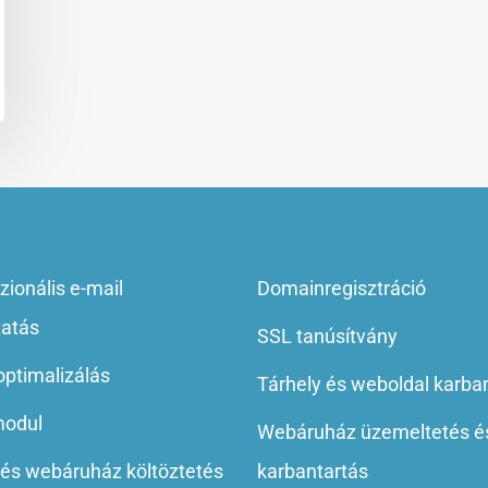
zionális e-mail
Domainregisztráció
tatás
SSL tanúsítvány
ptimalizálás
Tárhely és weboldal karba
odul
Webáruház üzemeltetés é
és webáruház költöztetés
karbantartás