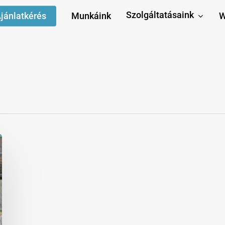
Szolgáltatásaink
jánlatkérés
Munkáink
W