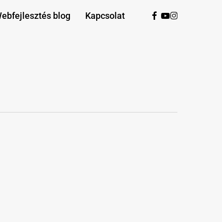
facebook
youtube
instagram
ebfejlesztés blog
Kapcsolat