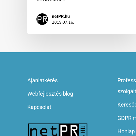
netPR.hu
2019.07.16.
Ajánlatkérés
Profess
szolgál
Webfejlesztés blog
Keresőo
Kapcsolat
GDPR m
Honlap 