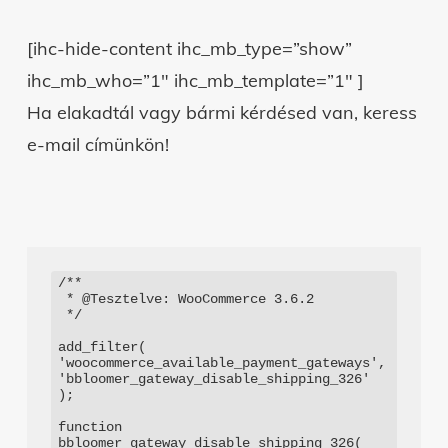
[ihc-hide-content ihc_mb_type=”show”
ihc_mb_who=”1″ ihc_mb_template=”1″ ]
Ha elakadtál vagy bármi kérdésed van, keress
e-mail címünkön!
/**

 * @Tesztelve: WooCommerce 3.6.2

 */

add_filter( 
'woocommerce_available_payment_gateways', 
'bbloomer_gateway_disable_shipping_326' 
);

function 
bbloomer_gateway_disable_shipping_326( 