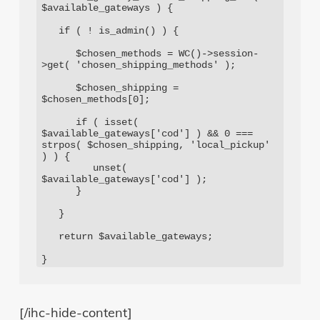
$available_gateways ) {

   if ( ! is_admin() ) {

      $chosen_methods = WC()->session-
>get( 'chosen_shipping_methods' );

      $chosen_shipping = 
$chosen_methods[0];

      if ( isset( 
$available_gateways['cod'] ) && 0 === 
strpos( $chosen_shipping, 'local_pickup' 
) ) {

         unset( 
$available_gateways['cod'] );

      }

   }

   return $available_gateways;

}
[/ihc-hide-content]