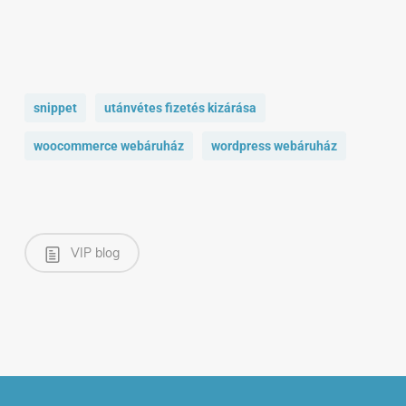
snippet
utánvétes fizetés kizárása
woocommerce webáruház
wordpress webáruház
VIP blog